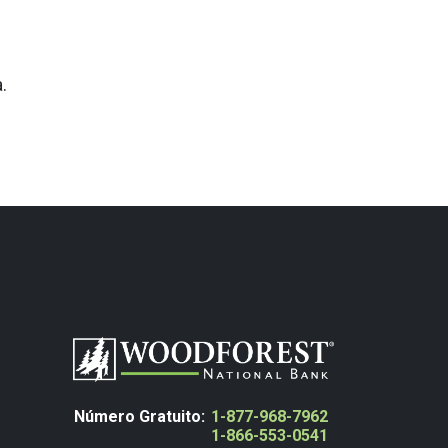
.
Número Gratuito:
1-877-968-7962
1-866-553-0541