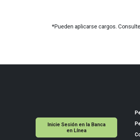
*Pueden aplicarse cargos. Consulte
P
P
Inicie Sesión en la Banca
en Línea
C