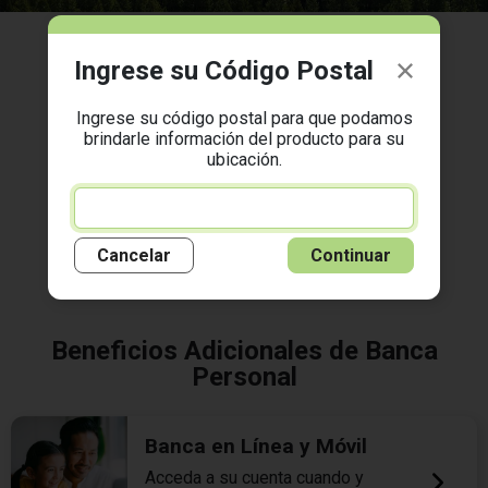
Ingrese su Código Postal
¡Hay un Woodforest Cerca de
Ingrese su código postal para que podamos
Usted!
brindarle información del producto para su
ubicación.
Encuentre la sucursal más cercana y visítenos hoy
mismo.
Busque una Sucursal
Cancelar
Continuar
Beneficios Adicionales de Banca
Personal
Banca en Línea y Móvil
Acceda a su cuenta cuando y