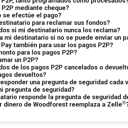
s P2P, tanto programados como procesados
o P2P mediante cheque?
o se efectúe el pago?
estinatario para reclamar sus fondos?
os si mi destinatario nunca los reclama?
a mi destinatario si no se puede enviar un 
l Pay también para usar los pagos P2P?
 monto para los pagos P2P?
amar un P2P?
dos de los pagos P2P cancelados o devuelt
agos devueltos?
 responder una pregunta de seguridad cada 
i pregunta de seguridad?
atario responde la pregunta de seguridad d
®
ar dinero de Woodforest reemplaza a Zelle