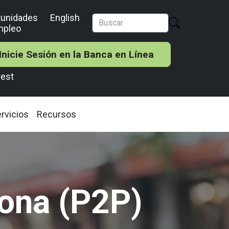
tunidades
English
mpleo
Inicie Sesión en la Banca en Línea
rest
rvicios
Recursos
ona (P2P)