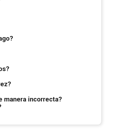
?
pago?
os?
vez?
e manera incorrecta?
?