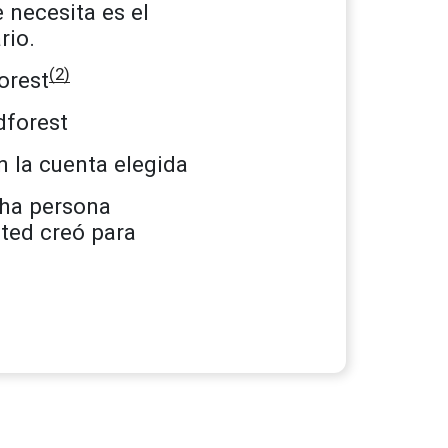
 necesita es el
rio.
(2)
orest
dforest
n la cuenta elegida
cha persona
ted creó para