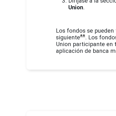
Diríjase a la secci
Union
.
Los fondos se pueden t
**
siguiente
. Los fondo
Union participante en 
aplicación de banca mó