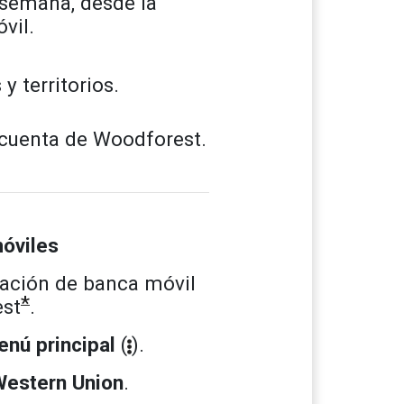
a semana, desde la
vil.
 territorios.
 cuenta de Woodforest.
móviles
cación de banca móvil
*
st
.
nú principal
(
).
Western Union
.