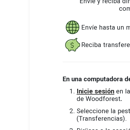
Envíe y reciba di
com
Envíe hasta un m
Reciba transfer
En una computadora de
Inicie sesión
en l
de Woodforest
.
Seleccione la pes
(Transferencias).