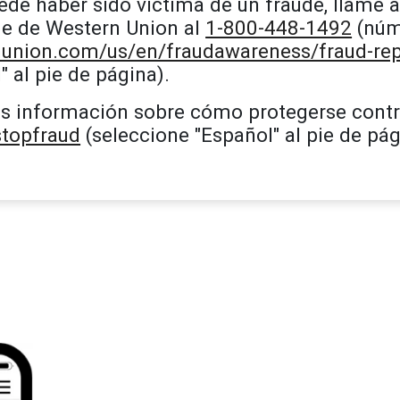
ede haber sido víctima de un fraude, llame a
de de Western Union al
1-800-448-1492
(núme
nunion.com/us/en/fraudawareness/fraud-rep
" al pie de página).
s información sobre cómo protegerse contra 
topfraud
(seleccione "Español" al pie de pág