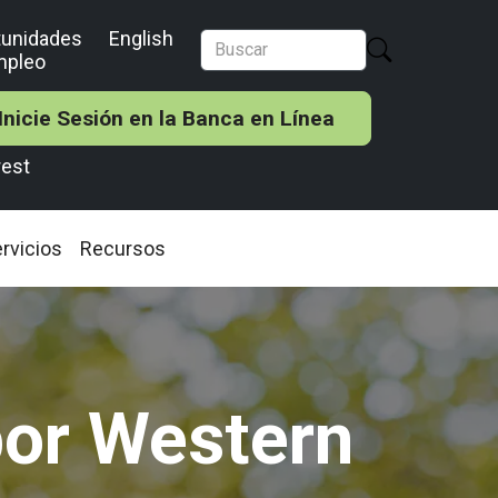
tunidades
English
mpleo
Inicie Sesión en la Banca en Línea
rest
rvicios
Recursos
por Western