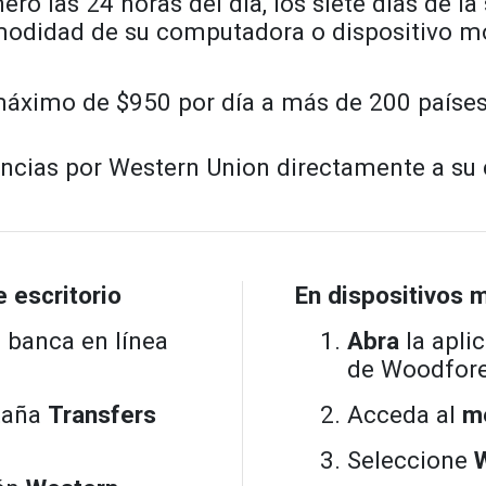
nero las 24 horas del día, los siete días de l
odidad de su computadora o dispositivo mó
áximo de $950 por día a más de 200 países y
encias por Western Union directamente a su
 escritorio
En dispositivos 
a banca en línea
Abra
la apli
de Woodfore
taña
Transfers
Acceda al
me
Seleccione