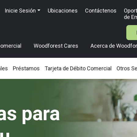
Inicie Sesión
Ubicaciones
Contáctenos
Opor
de E
omercial
Woodforest Cares
Acerca de Woodfo
ales
Préstamos
Tarjeta de Débito Comercial
Otros Se
as para
Su