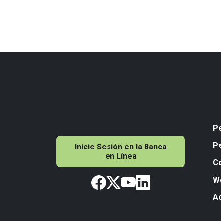
P
P
Inicie Sesión en la Banca
en Línea
C
W
A