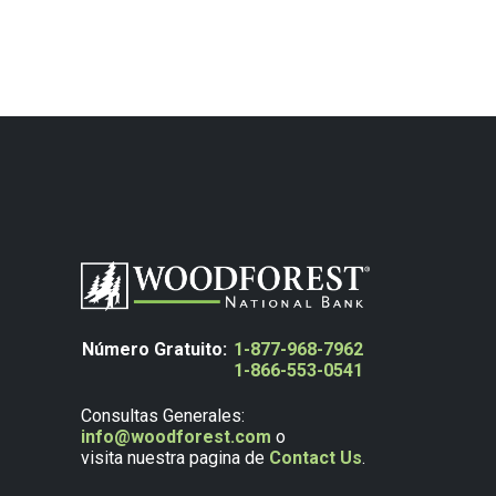
Número Gratuito:
1-877-968-7962
1-866-553-0541
Consultas Generales:
info@woodforest.com
o
visita nuestra pagina de
Contact Us
.