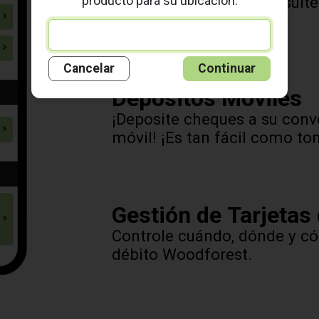
producto para su ubicación.
Pague sus facturas, consulte 
otras opciones más.
Cancelar
Continuar
Depósitos Móviles
¡Deposite cheques a su conv
móvil! ¡Es tan fácil como to
Gestión de Tarjetas
Controle cuándo, dónde y cóm
débito Woodforest.