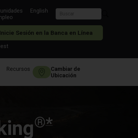
tunidades
English
mpleo
Inicie Sesión en la Banca en Línea
rest
Recursos
Cambiar de
Ubicación
®
*
king