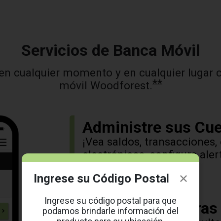
Servicios de Banca Móvil
en cualquier momento y en cualquier lugar 
**
móvil Woodforest.
Administre sus Cu
¡Vea saldos, transacciones,
electrónicos, configure ale
Ingrese su Código Postal
Ingrese su código postal para que
Pague sus Facturas
podamos brindarle información del