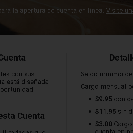
ara la apertura de cuenta en línea.
Visite un
 Cuenta
Detal
ades con sus
Saldo mínimo de
ta está diseñada
Cargo mensual p
oportunidad.
$9.95
con de
$11.95
sin d
 esta Cuenta
$3.00
Cargo 
cuenta en pa
 ilimitadas que