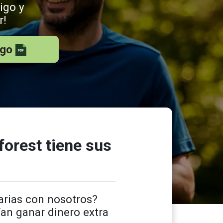
igo y
r!
igo
orest tiene sus
arias con nosotros?
n ganar dinero extra