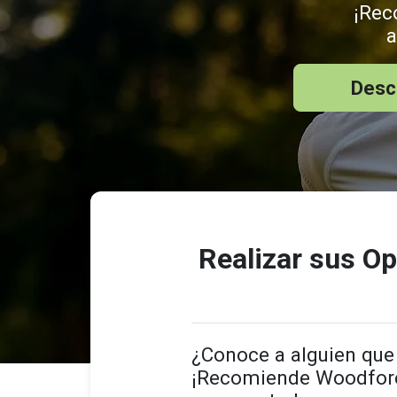
¡Rec
a
Desc
Realizar sus O
¿Conoce a alguien que 
¡Recomiende Woodfores