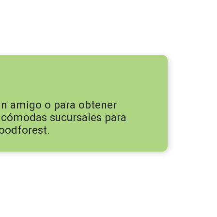
un amigo o para obtener
cómodas sucursales
para
oodforest.