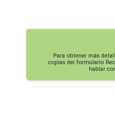
Para obtener más detal
copias del formulario Re
hablar co