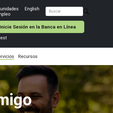
tunidades
English
mpleo
Inicie Sesión en la Banca en Línea
rest
rvicios
Recursos
migo