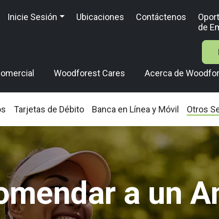
Inicie Sesión
Ubicaciones
Contáctenos
Opor
de E
omercial
Woodforest Cares
Acerca de Woodfo
os
Tarjetas de Débito
Banca en Línea y Móvil
Otros Se
omendar a un A