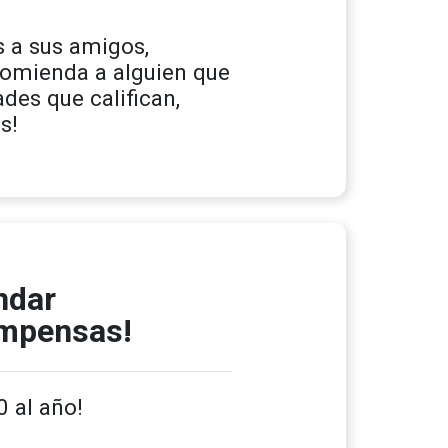
s a sus amigos,
comienda a alguien que
des que califican,
s!
ndar
ompensas!
 al año!