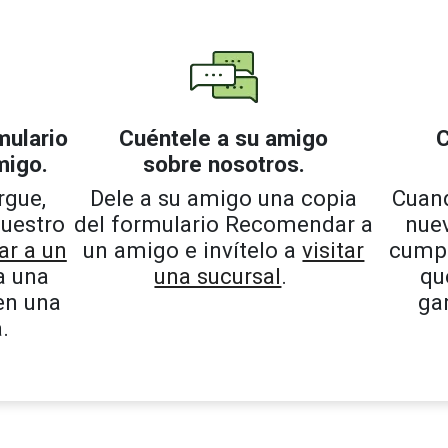
mulario
Cuéntele a su amigo
C
migo.
sobre nosotros.
rgue,
Dele a su amigo una copia
Cuan
uestro
del formulario Recomendar a
nuev
r a un
un amigo e invítelo a
visitar
cumpl
a una
una sucursal
.
qu
en una
ga
.