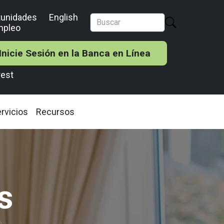
tunidades
English
mpleo
Inicie Sesión en la Banca en Línea
rest
rvicios
Recursos
s