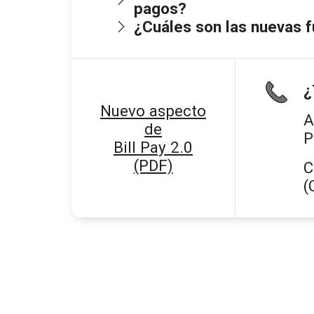
pagos?
¿Cuáles son las nuevas f
¿
Nuevo aspecto
A
de
P
Bill Pay 2.0
(PDF)
C
(