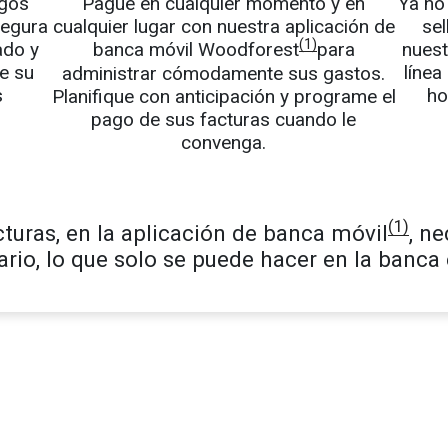
gos
Pague en cualquier momento y en
Ya no
segura
cualquier lugar con nuestra aplicación de
sel
(1)
ado y
banca móvil Woodforest
para
nuest
e su
línea
administrar cómodamente sus gastos.
s
ho
Planifique con anticipación y programe el
pago de sus facturas cuando le
convenga.
(1)
turas, en la aplicación de banca móvil
, n
ario, lo que solo se puede hacer en la banca 