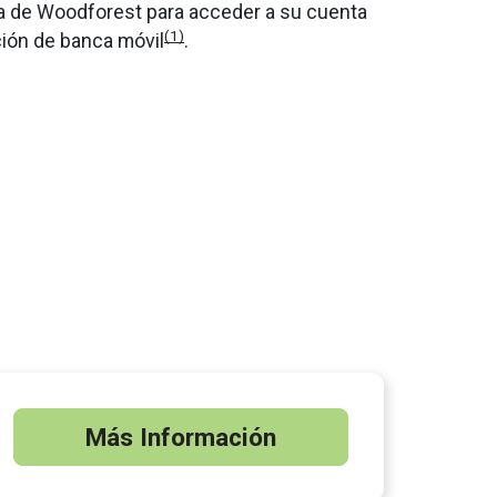
nea de Woodforest para acceder a su cuenta
(1)
ción de banca móvil
.
Más Información